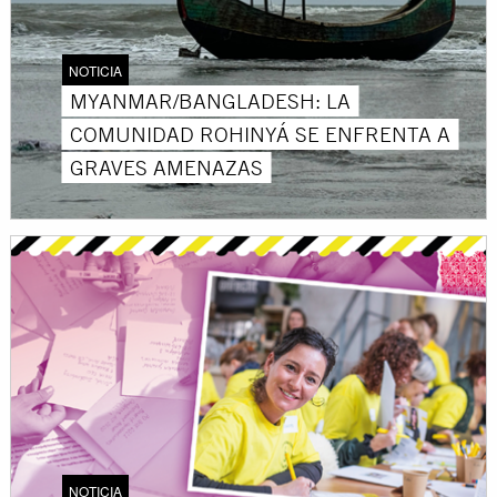
NOTICIA
MYANMAR/BANGLADESH: LA
COMUNIDAD ROHINYÁ SE ENFRENTA A
GRAVES AMENAZAS
NOTICIA