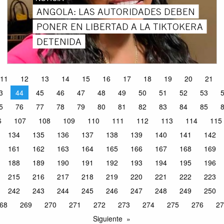
ANGOLA: LAS AUTORIDADES DEBEN
PONER EN LIBERTAD A LA TIKTOKERA
DETENIDA
11
12
13
14
15
16
17
18
19
20
21
3
44
45
46
47
48
49
50
51
52
53
5
76
77
78
79
80
81
82
83
84
85
6
107
108
109
110
111
112
113
114
115
134
135
136
137
138
139
140
141
142
161
162
163
164
165
166
167
168
169
188
189
190
191
192
193
194
195
196
215
216
217
218
219
220
221
222
223
242
243
244
245
246
247
248
249
250
68
269
270
271
272
273
274
275
276
27
Siguiente