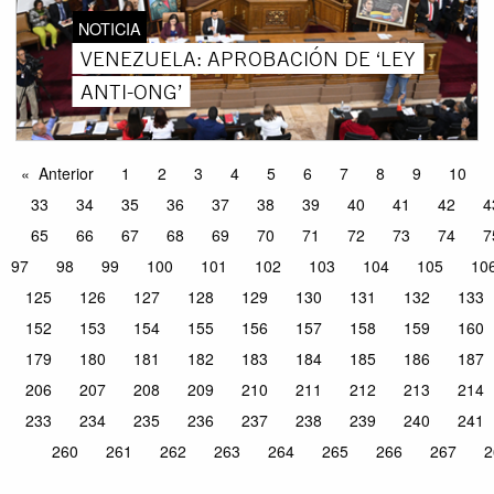
NOTICIA
VENEZUELA: APROBACIÓN DE ‘LEY
ANTI-ONG’
Anterior
1
2
3
4
5
6
7
8
9
10
33
34
35
36
37
38
39
40
41
42
4
65
66
67
68
69
70
71
72
73
74
7
97
98
99
100
101
102
103
104
105
10
125
126
127
128
129
130
131
132
133
152
153
154
155
156
157
158
159
160
179
180
181
182
183
184
185
186
187
206
207
208
209
210
211
212
213
214
233
234
235
236
237
238
239
240
241
260
261
262
263
264
265
266
267
2