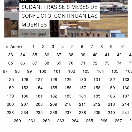
SUDÁN: TRAS SEIS MESES DE
CONFLICTO, CONTINÚAN LAS
MUERTES
Anterior
1
2
3
4
5
6
7
8
9
10
33
34
35
36
37
38
39
40
41
42
4
65
66
67
68
69
70
71
72
73
74
7
97
98
99
100
101
102
103
104
105
10
125
126
127
128
129
130
131
132
133
152
153
154
155
156
157
158
159
160
179
180
181
182
183
184
185
186
187
206
207
208
209
210
211
212
213
214
233
234
235
236
237
238
239
240
241
260
261
262
263
264
265
266
267
2