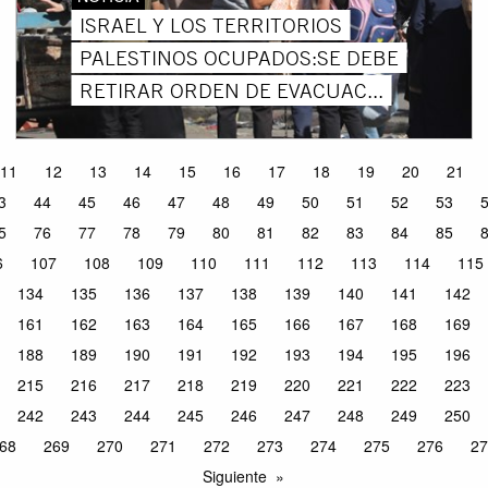
ISRAEL Y LOS TERRITORIOS
PALESTINOS OCUPADOS:SE DEBE
RETIRAR ORDEN DE EVACUAC...
11
12
13
14
15
16
17
18
19
20
21
3
44
45
46
47
48
49
50
51
52
53
5
76
77
78
79
80
81
82
83
84
85
6
107
108
109
110
111
112
113
114
115
134
135
136
137
138
139
140
141
142
161
162
163
164
165
166
167
168
169
188
189
190
191
192
193
194
195
196
215
216
217
218
219
220
221
222
223
242
243
244
245
246
247
248
249
250
68
269
270
271
272
273
274
275
276
27
Siguiente