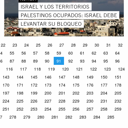
ISRAEL Y LOS TERRITORIOS
PALESTINOS OCUPADOS: ISRAEL DEBE
LEVANTAR SU BLOQUEO
22
23
24
25
26
27
28
29
30
31
32
54
55
56
57
58
59
60
61
62
63
64
86
87
88
89
90
91
92
93
94
95
96
116
117
118
119
120
121
122
123
124
143
144
145
146
147
148
149
150
151
170
171
172
173
174
175
176
177
178
197
198
199
200
201
202
203
204
205
224
225
226
227
228
229
230
231
232
251
252
253
254
255
256
257
258
259
7
278
279
280
281
282
283
284
285