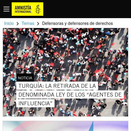
>
>
Inicio
Temas
Defensoras y defensores de derechos
NOTICIA
TURQUÍA: LA RETIRADA DE LA
DENOMINADA LEY DE LOS “AGENTES DE
INFLUENCIA”