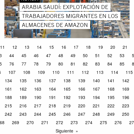
ARABIA SAUDÍ: EXPLOTACIÓN DE
TRABAJADORES MIGRANTES EN LOS
ALMACENES DE AMAZON
11
12
13
14
15
16
17
18
19
20
21
3
44
45
46
47
48
49
50
51
52
53
5
76
77
78
79
80
81
82
83
84
85
6
107
108
109
110
111
112
113
114
115
134
135
136
137
138
139
140
141
142
161
162
163
164
165
166
167
168
169
188
189
190
191
192
193
194
195
196
215
216
217
218
219
220
221
222
223
242
243
244
245
246
247
248
249
250
68
269
270
271
272
273
274
275
276
27
Siguiente