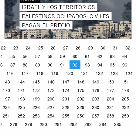
ISRAEL Y LOS TERRITORIOS
PALESTINOS OCUPADOS: CIVILES
PAGAN EL PRECIO
22
23
24
25
26
27
28
29
30
31
32
54
55
56
57
58
59
60
61
62
63
64
86
87
88
89
90
91
92
93
94
95
96
116
117
118
119
120
121
122
123
124
143
144
145
146
147
148
149
150
151
170
171
172
173
174
175
176
177
178
197
198
199
200
201
202
203
204
205
224
225
226
227
228
229
230
231
232
251
252
253
254
255
256
257
258
259
7
278
279
280
281
282
283
284
285