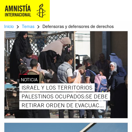
>
>
Inicio
Temas
Defensoras y defensores de derechos
NOTICIA
ISRAEL Y LOS TERRITORIOS
PALESTINOS OCUPADOS:SE DEBE
RETIRAR ORDEN DE EVACUAC...