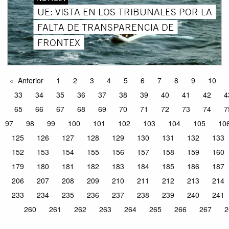
UE: VISTA EN LOS TRIBUNALES POR LA
FALTA DE TRANSPARENCIA DE
FRONTEX
Anterior
1
2
3
4
5
6
7
8
9
10
33
34
35
36
37
38
39
40
41
42
4
65
66
67
68
69
70
71
72
73
74
7
97
98
99
100
101
102
103
104
105
10
125
126
127
128
129
130
131
132
133
152
153
154
155
156
157
158
159
160
179
180
181
182
183
184
185
186
187
206
207
208
209
210
211
212
213
214
233
234
235
236
237
238
239
240
241
260
261
262
263
264
265
266
267
2