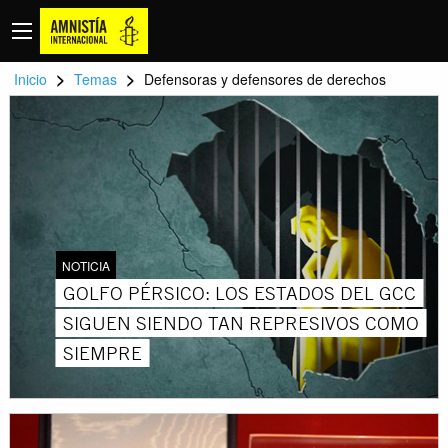
>
>
Inicio
Temas
Defensoras y defensores de derechos
NOTICIA
GOLFO PÉRSICO: LOS ESTADOS DEL GCC
SIGUEN SIENDO TAN REPRESIVOS COMO
SIEMPRE