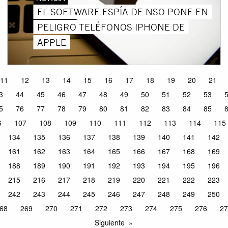
EL SOFTWARE ESPÍA DE NSO PONE EN
PELIGRO TELÉFONOS IPHONE DE
APPLE
11
12
13
14
15
16
17
18
19
20
21
3
44
45
46
47
48
49
50
51
52
53
5
76
77
78
79
80
81
82
83
84
85
6
107
108
109
110
111
112
113
114
115
134
135
136
137
138
139
140
141
142
161
162
163
164
165
166
167
168
169
188
189
190
191
192
193
194
195
196
215
216
217
218
219
220
221
222
223
242
243
244
245
246
247
248
249
250
68
269
270
271
272
273
274
275
276
27
Siguiente