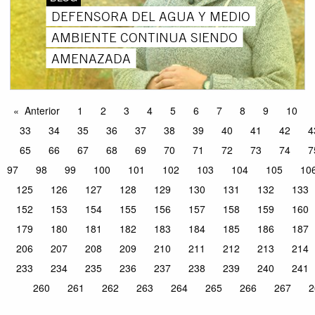
DEFENSORA DEL AGUA Y MEDIO
AMBIENTE CONTINUA SIENDO
AMENAZADA
Anterior
1
2
3
4
5
6
7
8
9
10
33
34
35
36
37
38
39
40
41
42
4
65
66
67
68
69
70
71
72
73
74
7
97
98
99
100
101
102
103
104
105
10
125
126
127
128
129
130
131
132
133
152
153
154
155
156
157
158
159
160
179
180
181
182
183
184
185
186
187
206
207
208
209
210
211
212
213
214
233
234
235
236
237
238
239
240
241
260
261
262
263
264
265
266
267
2