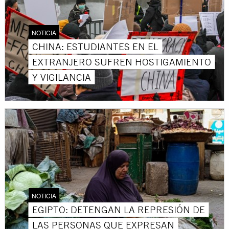
NOTICIA
CHINA: ESTUDIANTES EN EL
EXTRANJERO SUFREN HOSTIGAMIENTO
Y VIGILANCIA
NOTICIA
EGIPTO: DETENGAN LA REPRESIÓN DE
LAS PERSONAS QUE EXPRESAN