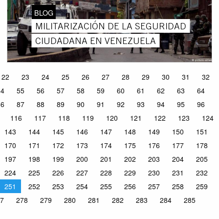
BLOG
MILITARIZACIÓN DE LA SEGURIDAD
CIUDADANA EN VENEZUELA
22
23
24
25
26
27
28
29
30
31
32
54
55
56
57
58
59
60
61
62
63
64
86
87
88
89
90
91
92
93
94
95
96
116
117
118
119
120
121
122
123
124
143
144
145
146
147
148
149
150
151
170
171
172
173
174
175
176
177
178
197
198
199
200
201
202
203
204
205
224
225
226
227
228
229
230
231
232
251
252
253
254
255
256
257
258
259
7
278
279
280
281
282
283
284
285