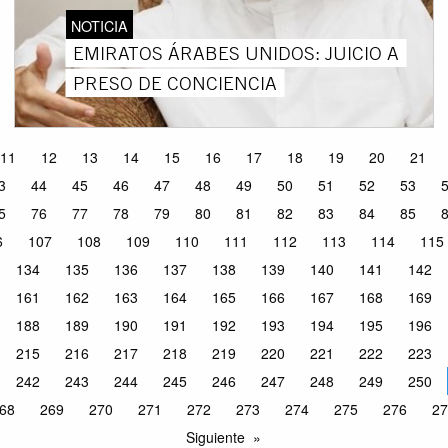
NOTICIA
EMIRATOS ÁRABES UNIDOS: JUICIO A
PRESO DE CONCIENCIA
11
12
13
14
15
16
17
18
19
20
21
3
44
45
46
47
48
49
50
51
52
53
5
76
77
78
79
80
81
82
83
84
85
6
107
108
109
110
111
112
113
114
115
134
135
136
137
138
139
140
141
142
161
162
163
164
165
166
167
168
169
188
189
190
191
192
193
194
195
196
215
216
217
218
219
220
221
222
223
242
243
244
245
246
247
248
249
250
68
269
270
271
272
273
274
275
276
27
Siguiente