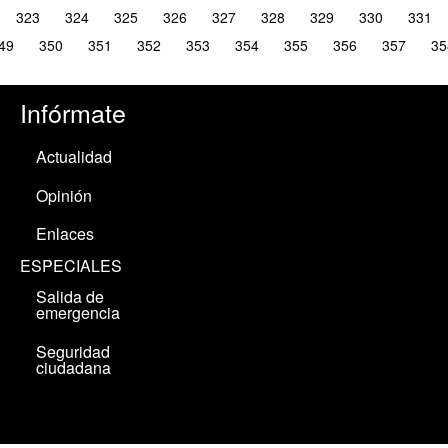
323
324
325
326
327
328
329
330
331
49
350
351
352
353
354
355
356
357
35
Infórmate
Actualidad
Opinión
Enlaces
ESPECIALES
Salida de
emergencia
Seguridad
ciudadana