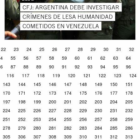
CFJ: ARGENTINA DEBE INVESTIGAR
CRÍMENES DE LESA HUMANIDAD
COMETIDOS EN VENEZUELA
22
23
24
25
26
27
28
29
30
31
32
54
55
56
57
58
59
60
61
62
63
64
86
87
88
89
90
91
92
93
94
95
96
116
117
118
119
120
121
122
123
124
143
144
145
146
147
148
149
150
151
170
171
172
173
174
175
176
177
178
197
198
199
200
201
202
203
204
205
224
225
226
227
228
229
230
231
232
251
252
253
254
255
256
257
258
259
278
279
280
281
282
283
284
285
286
305
306
307
308
309
310
311
312
313