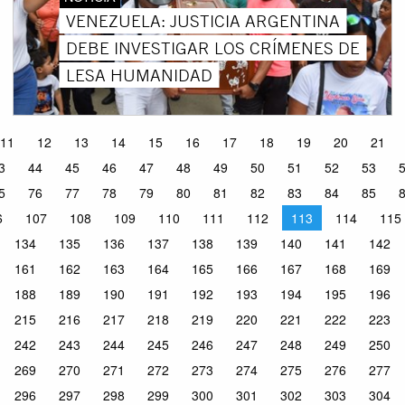
VENEZUELA: JUSTICIA ARGENTINA
DEBE INVESTIGAR LOS CRÍMENES DE
LESA HUMANIDAD
11
12
13
14
15
16
17
18
19
20
21
3
44
45
46
47
48
49
50
51
52
53
5
76
77
78
79
80
81
82
83
84
85
6
107
108
109
110
111
112
113
114
115
134
135
136
137
138
139
140
141
142
161
162
163
164
165
166
167
168
169
188
189
190
191
192
193
194
195
196
215
216
217
218
219
220
221
222
223
242
243
244
245
246
247
248
249
250
269
270
271
272
273
274
275
276
277
296
297
298
299
300
301
302
303
304