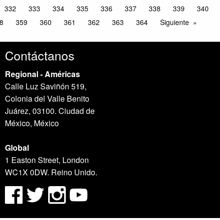
332
333
334
335
336
337
338
339
340
8
359
360
361
362
363
364
Siguiente
Contáctanos
Regional - Américas
Calle Luz Saviñón 519,
Colonia del Valle Benito
Juárez, 03100. Ciudad de
México, México
Global
1 Easton Street, London
WC1X 0DW. Reino Unido.