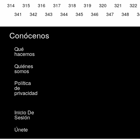
314
315
316
317
318
319
320
321
322
341
342
343
344
345
346
347
348
3
Conócenos
Qué
hacemos
Quiénes
somos
Política
de
privacidad
Inicio De
Sesión
Únete