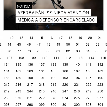
NOTICIA
AZERBAIYÁN: SE NIEGA ATENCIÓN
MÉDICA A DEFENSOR ENCARCELADO
11
12
13
14
15
16
17
18
19
20
21
3
44
45
46
47
48
49
50
51
52
53
5
76
77
78
79
80
81
82
83
84
85
6
107
108
109
110
111
112
113
114
115
134
135
136
137
138
139
140
141
142
161
162
163
164
165
166
167
168
169
188
189
190
191
192
193
194
195
196
215
216
217
218
219
220
221
222
223
242
243
244
245
246
247
248
249
250
269
270
271
272
273
274
275
276
277
296
297
298
299
300
301
302
303
304