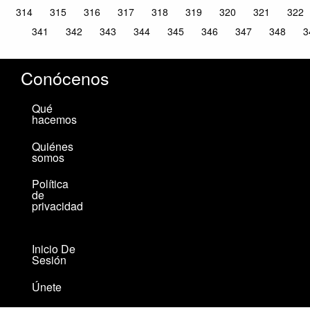
314
315
316
317
318
319
320
321
322
341
342
343
344
345
346
347
348
3
Conócenos
Qué
hacemos
Quiénes
somos
Política
de
privacidad
Inicio De
Sesión
Únete