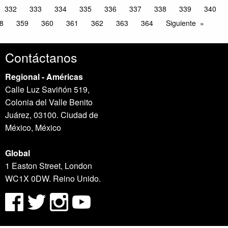
332
333
334
335
336
337
338
339
340
8
359
360
361
362
363
364
Siguiente
Contáctanos
Regional - Américas
Calle Luz Saviñón 519,
Colonia del Valle Benito
Juárez, 03100. Ciudad de
México, México
Global
1 Easton Street, London
WC1X 0DW. Reino Unido.