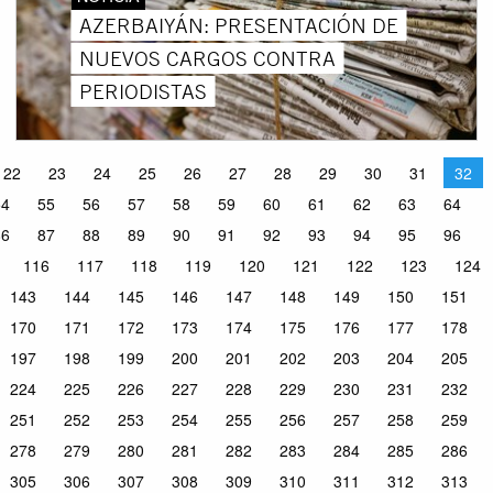
AZERBAIYÁN: PRESENTACIÓN DE
NUEVOS CARGOS CONTRA
PERIODISTAS
22
23
24
25
26
27
28
29
30
31
32
54
55
56
57
58
59
60
61
62
63
64
86
87
88
89
90
91
92
93
94
95
96
116
117
118
119
120
121
122
123
124
143
144
145
146
147
148
149
150
151
170
171
172
173
174
175
176
177
178
197
198
199
200
201
202
203
204
205
224
225
226
227
228
229
230
231
232
251
252
253
254
255
256
257
258
259
278
279
280
281
282
283
284
285
286
305
306
307
308
309
310
311
312
313