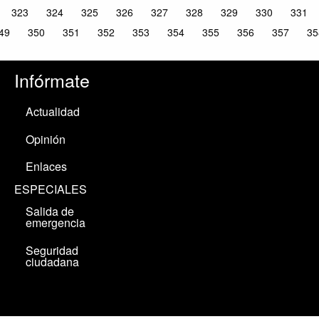
323
324
325
326
327
328
329
330
331
49
350
351
352
353
354
355
356
357
35
Infórmate
Actualidad
Opinión
Enlaces
ESPECIALES
Salida de
emergencia
Seguridad
ciudadana