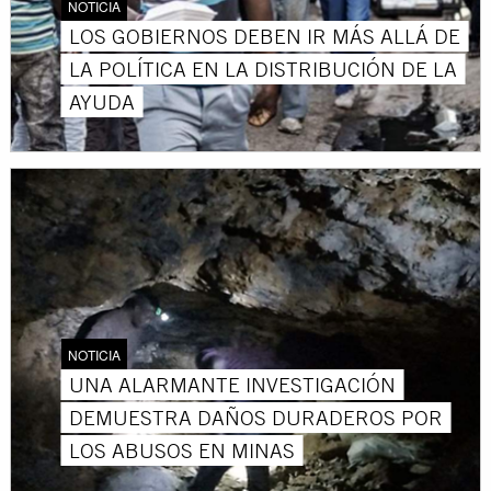
NOTICIA
LOS GOBIERNOS DEBEN IR MÁS ALLÁ DE
LA POLÍTICA EN LA DISTRIBUCIÓN DE LA
AYUDA
NOTICIA
UNA ALARMANTE INVESTIGACIÓN
DEMUESTRA DAÑOS DURADEROS POR
LOS ABUSOS EN MINAS