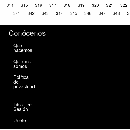
314
315
316
317
318
319
320
321
322
341
342
343
344
345
346
347
348
3
Conócenos
Qué
hacemos
Quiénes
somos
Política
de
privacidad
Inicio De
Sesión
Únete