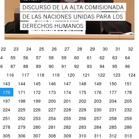
DISCURSO DE LA ALTA COMISIONADA
DE LAS NACIONES UNIDAS PARA LOS
DERECHOS HUMANOS
22
23
24
25
26
27
28
29
30
31
32
54
55
56
57
58
59
60
61
62
63
64
86
87
88
89
90
91
92
93
94
95
96
116
117
118
119
120
121
122
123
124
143
144
145
146
147
148
149
150
151
170
171
172
173
174
175
176
177
178
197
198
199
200
201
202
203
204
205
224
225
226
227
228
229
230
231
232
251
252
253
254
255
256
257
258
259
278
279
280
281
282
283
284
285
286
305
306
307
308
309
310
311
312
313