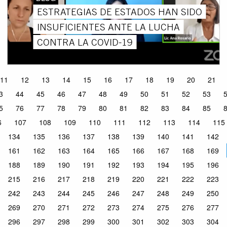
ESTRATEGIAS DE ESTADOS HAN SIDO
INSUFICIENTES ANTE LA LUCHA
CONTRA LA COVID-19
11
12
13
14
15
16
17
18
19
20
21
3
44
45
46
47
48
49
50
51
52
53
5
76
77
78
79
80
81
82
83
84
85
6
107
108
109
110
111
112
113
114
115
134
135
136
137
138
139
140
141
142
161
162
163
164
165
166
167
168
169
188
189
190
191
192
193
194
195
196
215
216
217
218
219
220
221
222
223
242
243
244
245
246
247
248
249
250
269
270
271
272
273
274
275
276
277
296
297
298
299
300
301
302
303
304