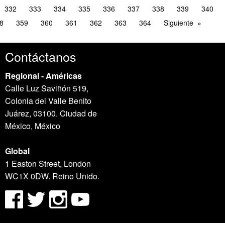
332
333
334
335
336
337
338
339
340
8
359
360
361
362
363
364
Siguiente
Contáctanos
Regional - Américas
Calle Luz Saviñón 519,
Colonia del Valle Benito
Juárez, 03100. Ciudad de
México, México
Global
1 Easton Street, London
WC1X 0DW. Reino Unido.