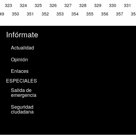
323
324
325
326
327
328
329
330
331
49
350
351
352
353
354
355
356
357
35
Infórmate
Actualidad
Opinión
Enlaces
ESPECIALES
Salida de
emergencia
Seguridad
ciudadana