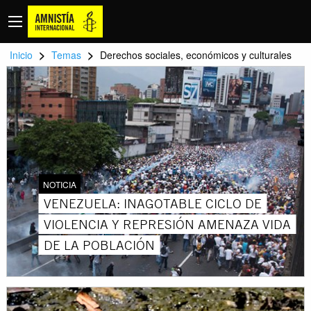
>
>
Inicio
Temas
Derechos sociales, económicos y culturales
NOTICIA
VENEZUELA: INAGOTABLE CICLO DE
VIOLENCIA Y REPRESIÓN AMENAZA VIDA
DE LA POBLACIÓN