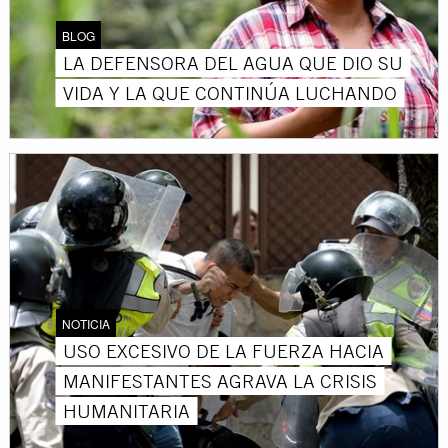
BLOG
LA DEFENSORA DEL AGUA QUE DIO SU
VIDA Y LA QUE CONTINÚA LUCHANDO
NOTICIA
USO EXCESIVO DE LA FUERZA HACIA
MANIFESTANTES AGRAVA LA CRISIS
HUMANITARIA