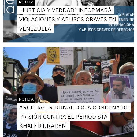
NOTICIA
“JUSTICIA Y VERDAD” INFORMARÁ
VIOLACIONES Y ABUSOS GRAVES EN
VENEZUELA
NOTICIA
ARGELIA: TRIBUNAL DICTA CONDENA DE
PRISIÓN CONTRA EL PERIODISTA
KHALED DRARENI