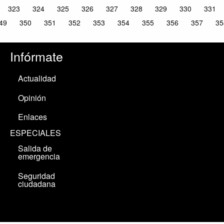
323
324
325
326
327
328
329
330
331
49
350
351
352
353
354
355
356
357
35
Infórmate
Actualidad
Opinión
Enlaces
ESPECIALES
Salida de
emergencia
Seguridad
ciudadana