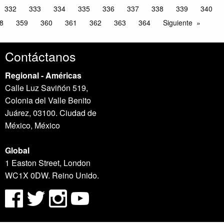
332
333
334
335
336
337
338
339
340
8
359
360
361
362
363
364
Siguiente
Contáctanos
Regional - Américas
Calle Luz Saviñón 519,
Colonia del Valle Benito
Juárez, 03100. Ciudad de
México, México
Global
1 Easton Street, London
WC1X 0DW. Reino Unido.