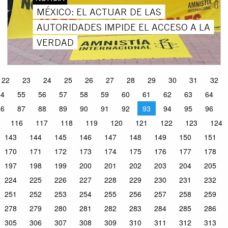
MÉXICO: EL ACTUAR DE LAS
AUTORIDADES IMPIDE EL ACCESO A LA
VERDAD
22
23
24
25
26
27
28
29
30
31
32
54
55
56
57
58
59
60
61
62
63
64
86
87
88
89
90
91
92
93
94
95
96
116
117
118
119
120
121
122
123
124
143
144
145
146
147
148
149
150
151
170
171
172
173
174
175
176
177
178
197
198
199
200
201
202
203
204
205
224
225
226
227
228
229
230
231
232
251
252
253
254
255
256
257
258
259
278
279
280
281
282
283
284
285
286
305
306
307
308
309
310
311
312
313