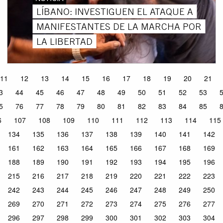
LÍBANO: INVESTIGUEN EL ATAQUE A
MANIFESTANTES DE LA MARCHA POR
LA LIBERTAD
11
12
13
14
15
16
17
18
19
20
21
3
44
45
46
47
48
49
50
51
52
53
5
76
77
78
79
80
81
82
83
84
85
6
107
108
109
110
111
112
113
114
115
134
135
136
137
138
139
140
141
142
161
162
163
164
165
166
167
168
169
188
189
190
191
192
193
194
195
196
215
216
217
218
219
220
221
222
223
242
243
244
245
246
247
248
249
250
269
270
271
272
273
274
275
276
277
296
297
298
299
300
301
302
303
304