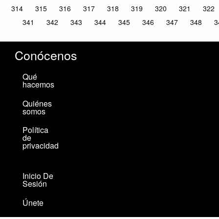
314
315
316
317
318
319
320
321
322
341
342
343
344
345
346
347
348
3
Conócenos
Qué
hacemos
Quiénes
somos
Política
de
privacidad
Inicio De
Sesión
Únete