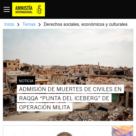
>
>
Inicio
Temas
Derechos sociales, económicos y culturales
NOTICIA
ADMISIÓN DE MUERTES DE CIVILES EN
RAQQA “PUNTA DEL ICEBERG” DE
OPERACIÓN MILITA