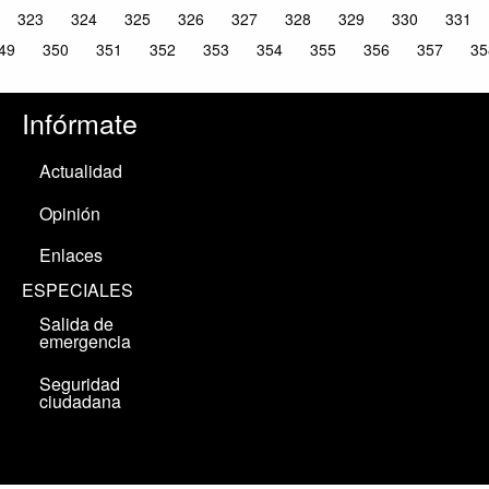
323
324
325
326
327
328
329
330
331
49
350
351
352
353
354
355
356
357
35
Infórmate
Actualidad
Opinión
Enlaces
ESPECIALES
Salida de
emergencia
Seguridad
ciudadana