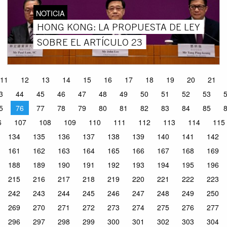
NOTICIA
HONG KONG: LA PROPUESTA DE LEY
SOBRE EL ARTÍCULO 23
11
12
13
14
15
16
17
18
19
20
21
3
44
45
46
47
48
49
50
51
52
53
5
76
77
78
79
80
81
82
83
84
85
6
107
108
109
110
111
112
113
114
115
134
135
136
137
138
139
140
141
142
161
162
163
164
165
166
167
168
169
188
189
190
191
192
193
194
195
196
215
216
217
218
219
220
221
222
223
242
243
244
245
246
247
248
249
250
269
270
271
272
273
274
275
276
277
296
297
298
299
300
301
302
303
304