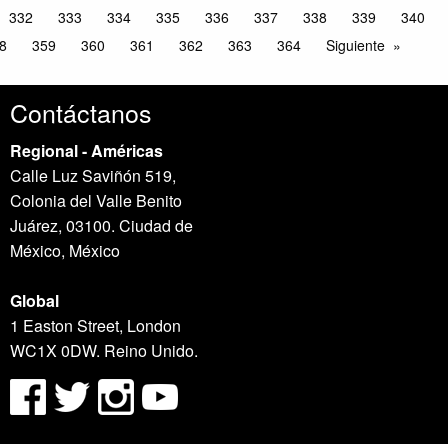
332
333
334
335
336
337
338
339
340
8
359
360
361
362
363
364
Siguiente
Contáctanos
Regional - Américas
Calle Luz Saviñón 519,
Colonia del Valle Benito
Juárez, 03100. Ciudad de
México, México
Global
1 Easton Street, London
WC1X 0DW. Reino Unido.