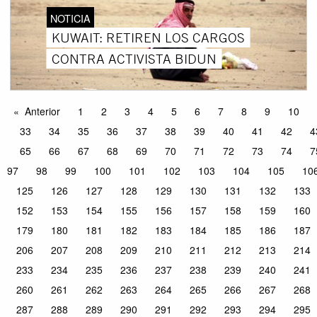
NOTICIA
KUWAIT: RETIREN LOS CARGOS
CONTRA ACTIVISTA BIDUN
Anterior
1
2
3
4
5
6
7
8
9
10
33
34
35
36
37
38
39
40
41
42
4
65
66
67
68
69
70
71
72
73
74
7
97
98
99
100
101
102
103
104
105
10
125
126
127
128
129
130
131
132
133
152
153
154
155
156
157
158
159
160
179
180
181
182
183
184
185
186
187
206
207
208
209
210
211
212
213
214
233
234
235
236
237
238
239
240
241
260
261
262
263
264
265
266
267
268
287
288
289
290
291
292
293
294
295