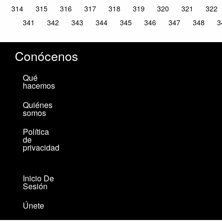
314
315
316
317
318
319
320
321
322
341
342
343
344
345
346
347
348
3
Conócenos
Qué
hacemos
Quiénes
somos
Política
de
privacidad
Inicio De
Sesión
Únete