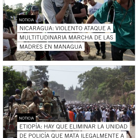
NOTICIA
NICARAGUA: VIOLENTO ATAQUE A
MULTITUDINARIA MARCHA DE LAS
MADRES EN MANAGUA
NOTICIA
ETIOPÍA: HAY QUE ELIMINAR LA UNIDAD
DE POLICÍA QUE MATA ILEGALMENTE A