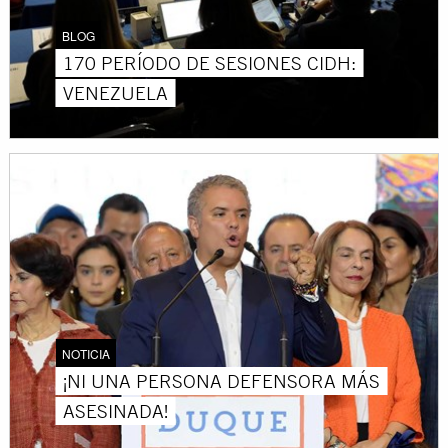
BLOG
170 PERÍODO DE SESIONES CIDH:
VENEZUELA
NOTICIA
¡NI UNA PERSONA DEFENSORA MÁS
ASESINADA!