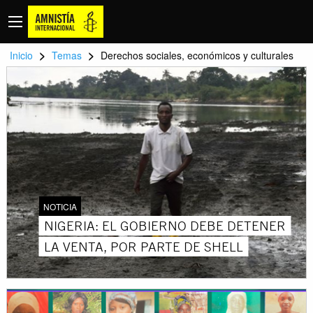
>
>
Inicio
Temas
Derechos sociales, económicos y culturales
NOTICIA
NIGERIA: EL GOBIERNO DEBE DETENER
LA VENTA, POR PARTE DE SHELL