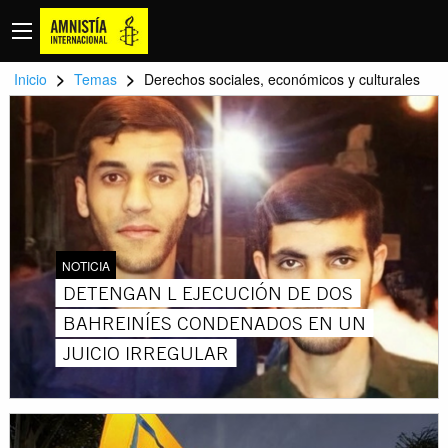
>
>
Inicio
Temas
Derechos sociales, económicos y culturales
NOTICIA
DETENGAN L EJECUCIÓN DE DOS
BAHREINÍES CONDENADOS EN UN
JUICIO IRREGULAR