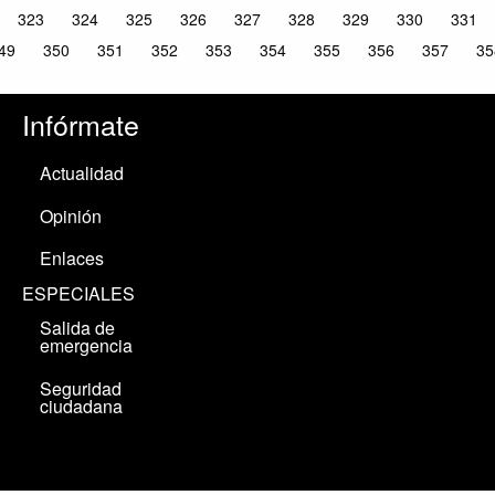
323
324
325
326
327
328
329
330
331
49
350
351
352
353
354
355
356
357
35
Infórmate
Actualidad
Opinión
Enlaces
ESPECIALES
Salida de
emergencia
Seguridad
ciudadana