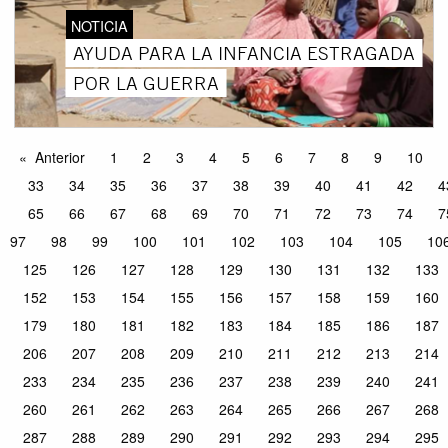
NOTICIA
AYUDA PARA LA INFANCIA ESTRAGADA
POR LA GUERRA
Anterior
1
2
3
4
5
6
7
8
9
10
33
34
35
36
37
38
39
40
41
42
4
65
66
67
68
69
70
71
72
73
74
7
97
98
99
100
101
102
103
104
105
10
125
126
127
128
129
130
131
132
133
152
153
154
155
156
157
158
159
160
179
180
181
182
183
184
185
186
187
206
207
208
209
210
211
212
213
214
233
234
235
236
237
238
239
240
241
260
261
262
263
264
265
266
267
268
287
288
289
290
291
292
293
294
295