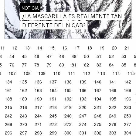
NOTICIA
¿LA MASCARILLA ES REALMENTE TAN
DIFERENTE DEL NIQAB?
11
12
13
14
15
16
17
18
19
20
21
3
44
45
46
47
48
49
50
51
52
53
5
76
77
78
79
80
81
82
83
84
85
6
107
108
109
110
111
112
113
114
115
134
135
136
137
138
139
140
141
142
161
162
163
164
165
166
167
168
169
188
189
190
191
192
193
194
195
196
215
216
217
218
219
220
221
222
223
242
243
244
245
246
247
248
249
250
269
270
271
272
273
274
275
276
277
296
297
298
299
300
301
302
303
304