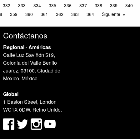
332
333
334
335
336
337
338
339
340
8
359
360
361
362
363
364
Siguiente
Contáctanos
Regional - Américas
Calle Luz Saviñón 519,
Colonia del Valle Benito
Juárez, 03100. Ciudad de
México, México
Global
1 Easton Street, London
WC1X 0DW. Reino Unido.