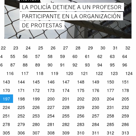
LA POLICÍA DETIENE A UN PROFESOR
PARTICIPANTE EN LA ORGANIZACIÓN
DE PROTESTAS
22
23
24
25
26
27
28
29
30
31
32
54
55
56
57
58
59
60
61
62
63
64
86
87
88
89
90
91
92
93
94
95
96
116
117
118
119
120
121
122
123
124
143
144
145
146
147
148
149
150
151
170
171
172
173
174
175
176
177
178
197
198
199
200
201
202
203
204
205
224
225
226
227
228
229
230
231
232
251
252
253
254
255
256
257
258
259
278
279
280
281
282
283
284
285
286
305
306
307
308
309
310
311
312
313