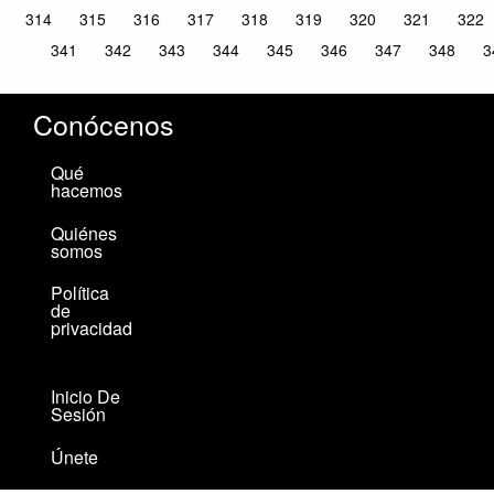
314
315
316
317
318
319
320
321
322
341
342
343
344
345
346
347
348
3
Conócenos
Qué
hacemos
Quiénes
somos
Política
de
privacidad
Inicio De
Sesión
Únete