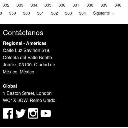
332
333
334
335
336
337
338
339
340
8
359
360
361
362
363
364
Siguiente
Contáctanos
Regional - Américas
Calle Luz Saviñón 519,
Colonia del Valle Benito
Juárez, 03100. Ciudad de
México, México
Global
1 Easton Street, London
WC1X 0DW. Reino Unido.