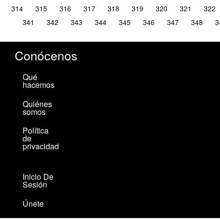
314
315
316
317
318
319
320
321
322
341
342
343
344
345
346
347
348
3
Conócenos
Qué
hacemos
Quiénes
somos
Política
de
privacidad
Inicio De
Sesión
Únete