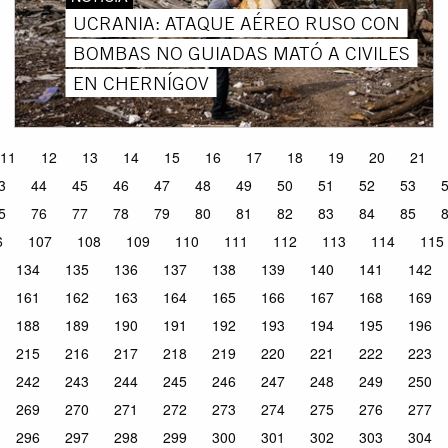
UCRANIA: ATAQUE AÉREO RUSO CON
BOMBAS NO GUIADAS MATÓ A CIVILES
EN CHERNÍGOV
11
12
13
14
15
16
17
18
19
20
21
3
44
45
46
47
48
49
50
51
52
53
5
76
77
78
79
80
81
82
83
84
85
6
107
108
109
110
111
112
113
114
115
134
135
136
137
138
139
140
141
142
161
162
163
164
165
166
167
168
169
188
189
190
191
192
193
194
195
196
215
216
217
218
219
220
221
222
223
242
243
244
245
246
247
248
249
250
269
270
271
272
273
274
275
276
277
296
297
298
299
300
301
302
303
304