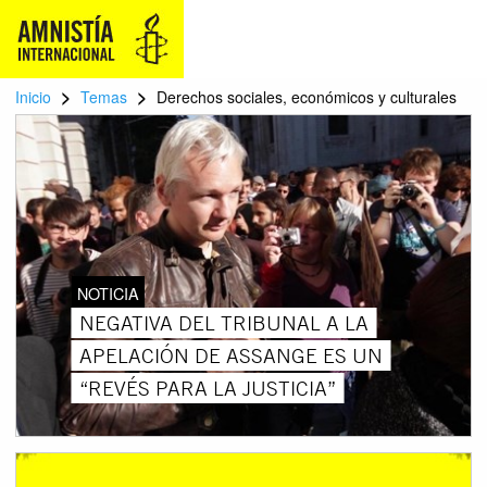
>
>
Inicio
Temas
Derechos sociales, económicos y culturales
NOTICIA
NEGATIVA DEL TRIBUNAL A LA
APELACIÓN DE ASSANGE ES UN
“REVÉS PARA LA JUSTICIA”