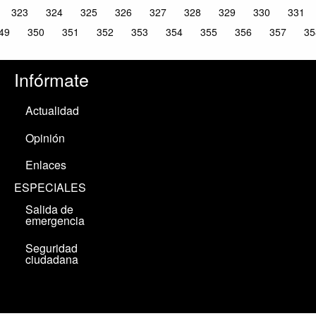
323
324
325
326
327
328
329
330
331
49
350
351
352
353
354
355
356
357
35
Infórmate
Actualidad
Opinión
Enlaces
ESPECIALES
Salida de
emergencia
Seguridad
ciudadana