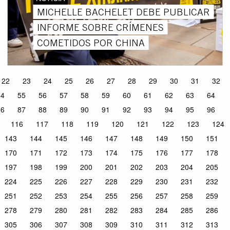
MICHELLE BACHELET DEBE PUBLICAR
INFORME SOBRE CRÍMENES
COMETIDOS POR CHINA
22
23
24
25
26
27
28
29
30
31
32
54
55
56
57
58
59
60
61
62
63
64
86
87
88
89
90
91
92
93
94
95
96
116
117
118
119
120
121
122
123
124
143
144
145
146
147
148
149
150
151
170
171
172
173
174
175
176
177
178
197
198
199
200
201
202
203
204
205
224
225
226
227
228
229
230
231
232
251
252
253
254
255
256
257
258
259
278
279
280
281
282
283
284
285
286
305
306
307
308
309
310
311
312
313