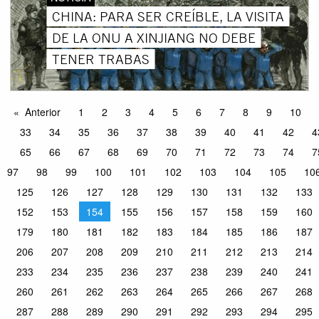
CHINA: PARA SER CREÍBLE, LA VISITA
DE LA ONU A XINJIANG NO DEBE
TENER TRABAS
Anterior
1
2
3
4
5
6
7
8
9
10
33
34
35
36
37
38
39
40
41
42
4
65
66
67
68
69
70
71
72
73
74
7
97
98
99
100
101
102
103
104
105
10
125
126
127
128
129
130
131
132
133
152
153
154
155
156
157
158
159
160
179
180
181
182
183
184
185
186
187
206
207
208
209
210
211
212
213
214
233
234
235
236
237
238
239
240
241
260
261
262
263
264
265
266
267
268
287
288
289
290
291
292
293
294
295