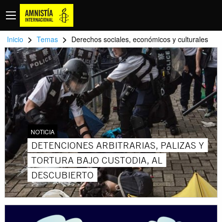
>
>
Inicio
Temas
Derechos sociales, económicos y culturales
NOTICIA
DETENCIONES ARBITRARIAS, PALIZAS Y
TORTURA BAJO CUSTODIA, AL
DESCUBIERTO