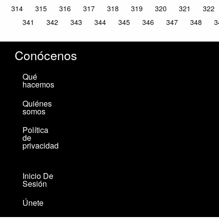
314
315
316
317
318
319
320
321
322
341
342
343
344
345
346
347
348
3
Conócenos
Qué
hacemos
Quiénes
somos
Política
de
privacidad
Inicio De
Sesión
Únete