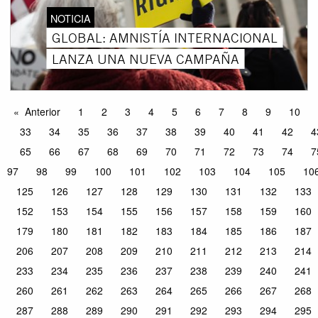
NOTICIA
GLOBAL: AMNISTÍA INTERNACIONAL
LANZA UNA NUEVA CAMPAÑA
Anterior
1
2
3
4
5
6
7
8
9
10
33
34
35
36
37
38
39
40
41
42
4
65
66
67
68
69
70
71
72
73
74
7
97
98
99
100
101
102
103
104
105
10
125
126
127
128
129
130
131
132
133
152
153
154
155
156
157
158
159
160
179
180
181
182
183
184
185
186
187
206
207
208
209
210
211
212
213
214
233
234
235
236
237
238
239
240
241
260
261
262
263
264
265
266
267
268
287
288
289
290
291
292
293
294
295