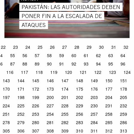
PAKISTÁN: LAS AUTORIDADES DEBEN
PONER FIN A LA ESCALADA DE
ATAQUES
22
23
24
25
26
27
28
29
30
31
32
54
55
56
57
58
59
60
61
62
63
64
86
87
88
89
90
91
92
93
94
95
96
116
117
118
119
120
121
122
123
124
143
144
145
146
147
148
149
150
151
170
171
172
173
174
175
176
177
178
197
198
199
200
201
202
203
204
205
224
225
226
227
228
229
230
231
232
251
252
253
254
255
256
257
258
259
278
279
280
281
282
283
284
285
286
305
306
307
308
309
310
311
312
313