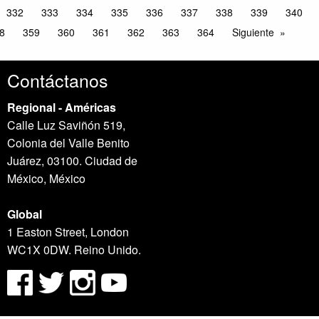
332
333
334
335
336
337
338
339
340
8
359
360
361
362
363
364
Siguiente
Contáctanos
Regional - Américas
Calle Luz Saviñón 519,
Colonia del Valle Benito
Juárez, 03100. Ciudad de
México, México
Global
1 Easton Street, London
WC1X 0DW. Reino Unido.