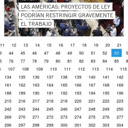
LAS AMÉRICAS: PROYECTOS DE LEY
PODRÍAN RESTRINGIR GRAVEMENTE
EL TRABAJO
11
12
13
14
15
16
17
18
19
20
21
3
44
45
46
47
48
49
50
51
52
53
5
76
77
78
79
80
81
82
83
84
85
6
107
108
109
110
111
112
113
114
115
134
135
136
137
138
139
140
141
142
161
162
163
164
165
166
167
168
169
188
189
190
191
192
193
194
195
196
215
216
217
218
219
220
221
222
223
242
243
244
245
246
247
248
249
250
269
270
271
272
273
274
275
276
277
296
297
298
299
300
301
302
303
304