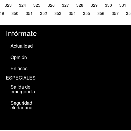
323
324
325
326
327
328
329
330
331
49
350
351
352
353
354
355
356
357
35
Infórmate
Actualidad
Opinión
Enlaces
ESPECIALES
Salida de
emergencia
Seguridad
ciudadana