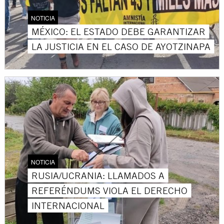
NOTICIA
MÉXICO: EL ESTADO DEBE GARANTIZAR
LA JUSTICIA EN EL CASO DE AYOTZINAPA
NOTICIA
RUSIA/UCRANIA: LLAMADOS A
REFERÉNDUMS VIOLA EL DERECHO
INTERNACIONAL