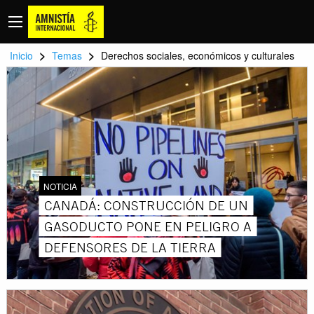
>
>
Inicio
Temas
Derechos sociales, económicos y culturales
NOTICIA
CANADÁ: CONSTRUCCIÓN DE UN
GASODUCTO PONE EN PELIGRO A
DEFENSORES DE LA TIERRA