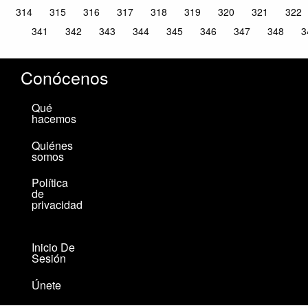
314
315
316
317
318
319
320
321
322
341
342
343
344
345
346
347
348
3
Conócenos
Qué
hacemos
Quiénes
somos
Política
de
privacidad
Inicio De
Sesión
Únete