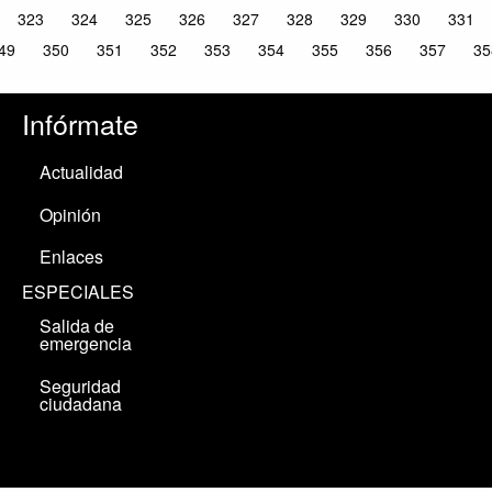
323
324
325
326
327
328
329
330
331
49
350
351
352
353
354
355
356
357
35
Infórmate
Actualidad
Opinión
Enlaces
ESPECIALES
Salida de
emergencia
Seguridad
ciudadana