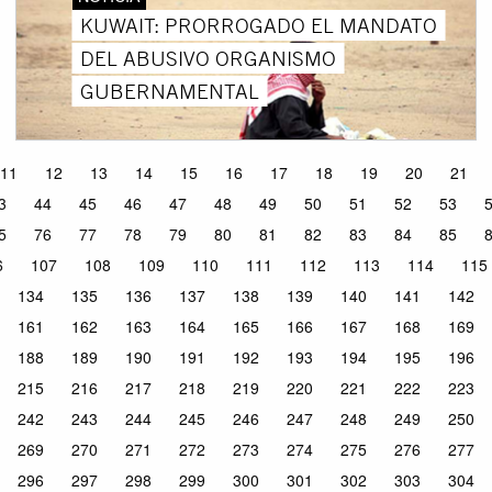
KUWAIT: PRORROGADO EL MANDATO
DEL ABUSIVO ORGANISMO
GUBERNAMENTAL
11
12
13
14
15
16
17
18
19
20
21
3
44
45
46
47
48
49
50
51
52
53
5
76
77
78
79
80
81
82
83
84
85
6
107
108
109
110
111
112
113
114
115
134
135
136
137
138
139
140
141
142
161
162
163
164
165
166
167
168
169
188
189
190
191
192
193
194
195
196
215
216
217
218
219
220
221
222
223
242
243
244
245
246
247
248
249
250
269
270
271
272
273
274
275
276
277
296
297
298
299
300
301
302
303
304