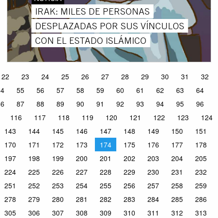
IRAK: MILES DE PERSONAS
DESPLAZADAS POR SUS VÍNCULOS
CON EL ESTADO ISLÁMICO
22
23
24
25
26
27
28
29
30
31
32
54
55
56
57
58
59
60
61
62
63
64
86
87
88
89
90
91
92
93
94
95
96
116
117
118
119
120
121
122
123
124
143
144
145
146
147
148
149
150
151
170
171
172
173
174
175
176
177
178
197
198
199
200
201
202
203
204
205
224
225
226
227
228
229
230
231
232
251
252
253
254
255
256
257
258
259
278
279
280
281
282
283
284
285
286
305
306
307
308
309
310
311
312
313