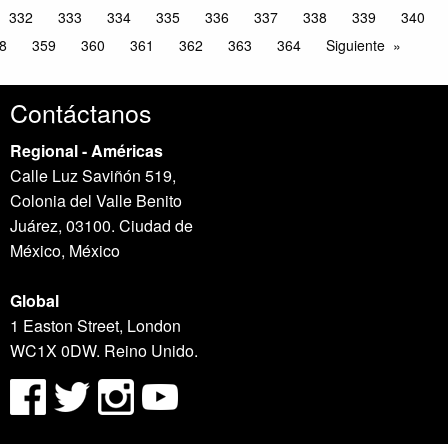
332
333
334
335
336
337
338
339
340
8
359
360
361
362
363
364
Siguiente
Contáctanos
Regional - Américas
Calle Luz Saviñón 519,
Colonia del Valle Benito
Juárez, 03100. Ciudad de
México, México
Global
1 Easton Street, London
WC1X 0DW. Reino Unido.