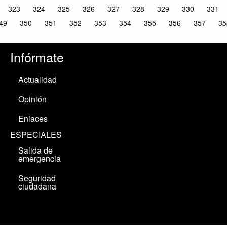
323
324
325
326
327
328
329
330
331
49
350
351
352
353
354
355
356
357
35
Infórmate
Actualidad
Opinión
Enlaces
ESPECIALES
Salida de
emergencia
Seguridad
ciudadana