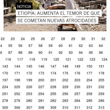
NOTICIA
ETIOPÍA: AUMENTA EL TEMOR DE QUE
SE COMETAN NUEVAS ATROCIDADES
22
23
24
25
26
27
28
29
30
31
32
54
55
56
57
58
59
60
61
62
63
64
86
87
88
89
90
91
92
93
94
95
96
116
117
118
119
120
121
122
123
124
143
144
145
146
147
148
149
150
151
170
171
172
173
174
175
176
177
178
197
198
199
200
201
202
203
204
205
224
225
226
227
228
229
230
231
232
251
252
253
254
255
256
257
258
259
278
279
280
281
282
283
284
285
286
305
306
307
308
309
310
311
312
313