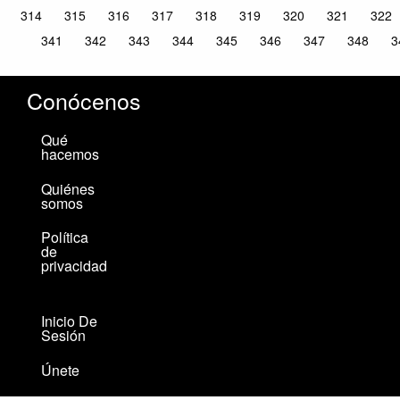
314
315
316
317
318
319
320
321
322
341
342
343
344
345
346
347
348
3
Conócenos
Qué
hacemos
Quiénes
somos
Política
de
privacidad
Inicio De
Sesión
Únete