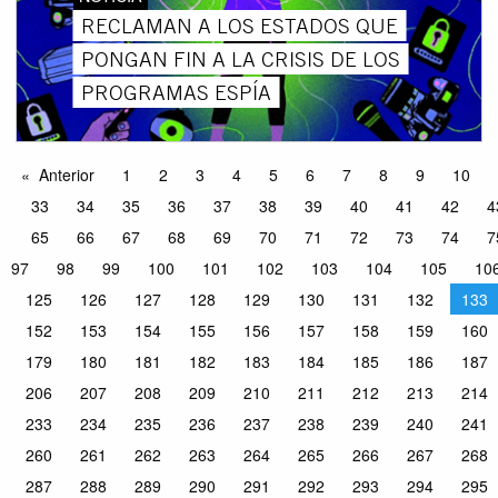
RECLAMAN A LOS ESTADOS QUE
PONGAN FIN A LA CRISIS DE LOS
PROGRAMAS ESPÍA
Anterior
1
2
3
4
5
6
7
8
9
10
33
34
35
36
37
38
39
40
41
42
4
65
66
67
68
69
70
71
72
73
74
7
97
98
99
100
101
102
103
104
105
10
125
126
127
128
129
130
131
132
133
152
153
154
155
156
157
158
159
160
179
180
181
182
183
184
185
186
187
206
207
208
209
210
211
212
213
214
233
234
235
236
237
238
239
240
241
260
261
262
263
264
265
266
267
268
287
288
289
290
291
292
293
294
295