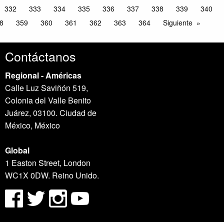
332
333
334
335
336
337
338
339
340
8
359
360
361
362
363
364
Siguiente
Contáctanos
Regional - Américas
Calle Luz Saviñón 519,
Colonia del Valle Benito
Juárez, 03100. Ciudad de
México, México
Global
1 Easton Street, London
WC1X 0DW. Reino Unido.