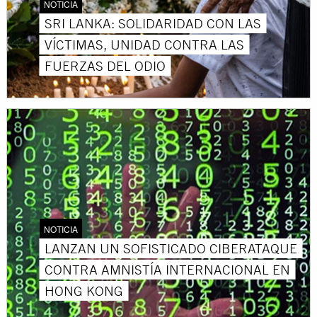
NOTICIA
SRI LANKA: SOLIDARIDAD CON LAS
VÍCTIMAS, UNIDAD CONTRA LAS
FUERZAS DEL ODIO
NOTICIA
LANZAN UN SOFISTICADO CIBERATAQUE
CONTRA AMNISTÍA INTERNACIONAL EN
HONG KONG