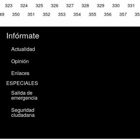
323
324
325
326
327
328
329
330
331
49
350
351
352
353
354
355
356
357
35
Infórmate
Actualidad
Opinión
Enlaces
ESPECIALES
Salida de
emergencia
Seguridad
ciudadana