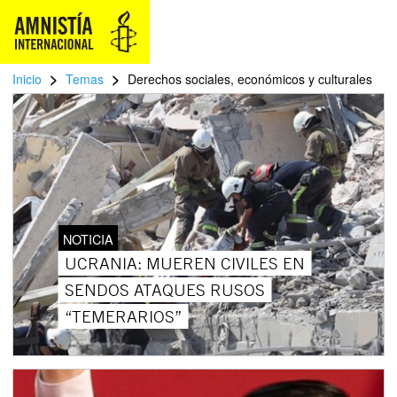
>
>
Inicio
Temas
Derechos sociales, económicos y culturales
NOTICIA
UCRANIA: MUEREN CIVILES EN
SENDOS ATAQUES RUSOS
“TEMERARIOS”