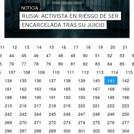
NOTICIA
RUSIA: ACTIVISTA EN RIESGO DE SER
ENCARCELADA TRAS SU JUICIO
11
12
13
14
15
16
17
18
19
20
21
3
44
45
46
47
48
49
50
51
52
53
5
76
77
78
79
80
81
82
83
84
85
6
107
108
109
110
111
112
113
114
115
134
135
136
137
138
139
140
141
142
161
162
163
164
165
166
167
168
169
188
189
190
191
192
193
194
195
196
215
216
217
218
219
220
221
222
223
242
243
244
245
246
247
248
249
250
269
270
271
272
273
274
275
276
277
296
297
298
299
300
301
302
303
304