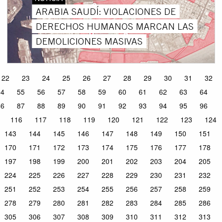
ARABIA SAUDÍ: VIOLACIONES DE
DERECHOS HUMANOS MARCAN LAS
DEMOLICIONES MASIVAS
22
23
24
25
26
27
28
29
30
31
32
54
55
56
57
58
59
60
61
62
63
64
86
87
88
89
90
91
92
93
94
95
96
116
117
118
119
120
121
122
123
124
143
144
145
146
147
148
149
150
151
170
171
172
173
174
175
176
177
178
197
198
199
200
201
202
203
204
205
224
225
226
227
228
229
230
231
232
251
252
253
254
255
256
257
258
259
278
279
280
281
282
283
284
285
286
305
306
307
308
309
310
311
312
313