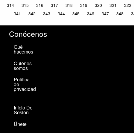
314
315
316
317
318
319
320
321
322
341
342
343
344
345
346
347
348
3
Conócenos
Qué
hacemos
Quiénes
somos
Política
de
privacidad
Inicio De
Sesión
Únete