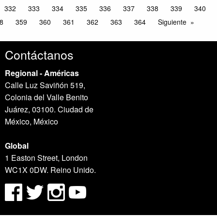
332
333
334
335
336
337
338
339
340
8
359
360
361
362
363
364
Siguiente
Contáctanos
Regional - Américas
Calle Luz Saviñón 519,
Colonia del Valle Benito
Juárez, 03100. Ciudad de
México, México
Global
1 Easton Street, London
WC1X 0DW. Reino Unido.