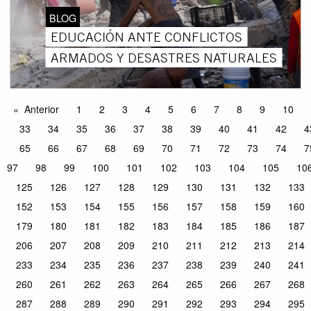
BLOG
EDUCACIÓN ANTE CONFLICTOS
ARMADOS Y DESASTRES NATURALES
Anterior
1
2
3
4
5
6
7
8
9
10
33
34
35
36
37
38
39
40
41
42
4
65
66
67
68
69
70
71
72
73
74
7
97
98
99
100
101
102
103
104
105
10
125
126
127
128
129
130
131
132
133
152
153
154
155
156
157
158
159
160
179
180
181
182
183
184
185
186
187
206
207
208
209
210
211
212
213
214
233
234
235
236
237
238
239
240
241
260
261
262
263
264
265
266
267
268
287
288
289
290
291
292
293
294
295