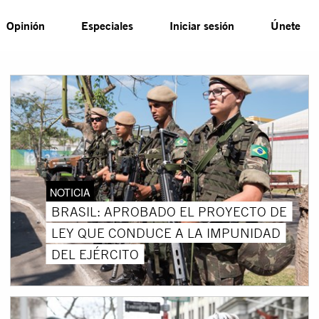
Opinión
Especiales
Iniciar sesión
Únete
NOTICIA
BRASIL: APROBADO EL PROYECTO DE
LEY QUE CONDUCE A LA IMPUNIDAD
DEL EJÉRCITO