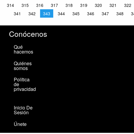
314
315
316
317
318
319
320
321
322
341
342
343
344
345
346
347
348
3
Conócenos
Qué
hacemos
Quiénes
somos
Política
de
privacidad
Inicio De
Sesión
Únete