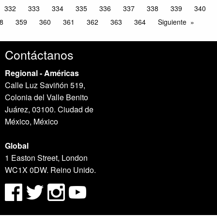
332
333
334
335
336
337
338
339
340
8
359
360
361
362
363
364
Siguiente
Contáctanos
Regional - Américas
Calle Luz Saviñón 519,
Colonia del Valle Benito
Juárez, 03100. Ciudad de
México, México
Global
1 Easton Street, London
WC1X 0DW. Reino Unido.