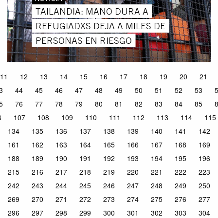
TAILANDIA: MANO DURA A
REFUGIADXS DEJA A MILES DE
PERSONAS EN RIESGO
11
12
13
14
15
16
17
18
19
20
21
3
44
45
46
47
48
49
50
51
52
53
5
76
77
78
79
80
81
82
83
84
85
6
107
108
109
110
111
112
113
114
115
134
135
136
137
138
139
140
141
142
161
162
163
164
165
166
167
168
169
188
189
190
191
192
193
194
195
196
215
216
217
218
219
220
221
222
223
242
243
244
245
246
247
248
249
250
269
270
271
272
273
274
275
276
277
296
297
298
299
300
301
302
303
304