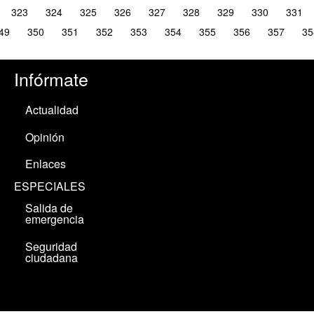
323
324
325
326
327
328
329
330
331
49
350
351
352
353
354
355
356
357
35
Infórmate
Actualidad
Opinión
Enlaces
ESPECIALES
Salida de
emergencia
Seguridad
ciudadana