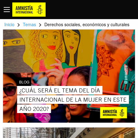
>
>
Inicio
Temas
Derechos sociales, económicos y culturales
BLOG
¿CUÁL SERÁ EL TEMA DEL DÍA
INTERNACIONAL DE LA MUJER EN ESTE
AÑO 2020?