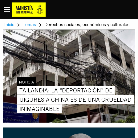
>
>
Inicio
Temas
Derechos sociales, económicos y culturales
NOTICIA
TAILANDIA: LA “DEPORTACIÓN” DE
UIGURES A CHINA ES DE UNA CRUELDAD
INIMAGINABLE