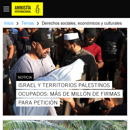
>
>
Inicio
Temas
Derechos sociales, económicos y culturales
NOTICIA
ISRAEL Y TERRITORIOS PALESTINOS
OCUPADOS: MÁS DE MILLÓN DE FIRMAS
PARA PETICIÓN