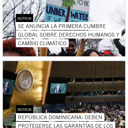
NOTICIA
SE ANUNCIA LA PRIMERA CUMBRE
GLOBAL SOBRE DERECHOS HUMANOS Y
CAMBIO CLIMÁTICO
NOTICIA
REPÚBLICA DOMINICANA: DEBEN
PROTEGERSE LAS GARANTÍAS DE LOS