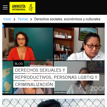
>
>
Inicio
Temas
Derechos sociales, económicos y culturales
BLOG
DERECHOS SEXUALES Y
REPRODUCTIVOS, PERSONAS LGBTIQ Y
CRIMINALIZACIÓN