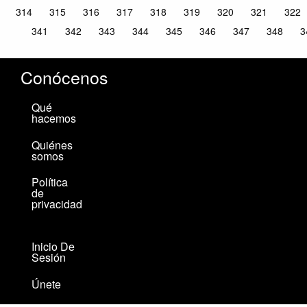
314
315
316
317
318
319
320
321
322
341
342
343
344
345
346
347
348
3
Conócenos
Qué
hacemos
Quiénes
somos
Política
de
privacidad
Inicio De
Sesión
Únete