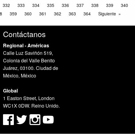
332
333
334
335
336
337
338
339
340
8
359
360
361
362
363
364
Siguiente
Contáctanos
Regional - Américas
Calle Luz Saviñón 519,
Colonia del Valle Benito
Juárez, 03100. Ciudad de
México, México
Global
1 Easton Street, London
WC1X 0DW. Reino Unido.