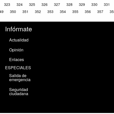
323
324
325
326
327
328
329
330
331
49
350
351
352
353
354
355
356
357
35
Infórmate
Actualidad
Opinión
Enlaces
ESPECIALES
Salida de
emergencia
Seguridad
ciudadana