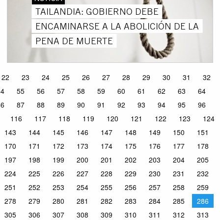
TAILANDIA: GOBIERNO DEBE
ENCAMINARSE A LA ABOLICIÓN DE LA
PENA DE MUERTE
22
23
24
25
26
27
28
29
30
31
32
54
55
56
57
58
59
60
61
62
63
64
86
87
88
89
90
91
92
93
94
95
96
116
117
118
119
120
121
122
123
124
143
144
145
146
147
148
149
150
151
170
171
172
173
174
175
176
177
178
197
198
199
200
201
202
203
204
205
224
225
226
227
228
229
230
231
232
251
252
253
254
255
256
257
258
259
278
279
280
281
282
283
284
285
286
305
306
307
308
309
310
311
312
313