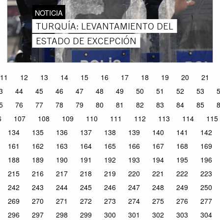
NOTICIA
TURQUÍA: LEVANTAMIENTO DEL
ESTADO DE EXCEPCIÓN
11
12
13
14
15
16
17
18
19
20
21
3
44
45
46
47
48
49
50
51
52
53
5
76
77
78
79
80
81
82
83
84
85
6
107
108
109
110
111
112
113
114
115
134
135
136
137
138
139
140
141
142
161
162
163
164
165
166
167
168
169
188
189
190
191
192
193
194
195
196
215
216
217
218
219
220
221
222
223
242
243
244
245
246
247
248
249
250
269
270
271
272
273
274
275
276
277
296
297
298
299
300
301
302
303
304