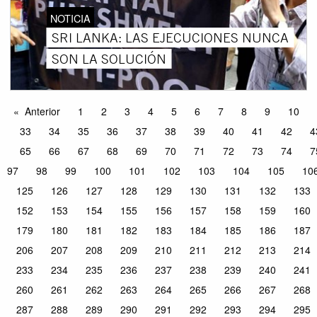
NOTICIA
SRI LANKA: LAS EJECUCIONES NUNCA
SON LA SOLUCIÓN
Anterior
1
2
3
4
5
6
7
8
9
10
33
34
35
36
37
38
39
40
41
42
4
65
66
67
68
69
70
71
72
73
74
7
97
98
99
100
101
102
103
104
105
10
125
126
127
128
129
130
131
132
133
152
153
154
155
156
157
158
159
160
179
180
181
182
183
184
185
186
187
206
207
208
209
210
211
212
213
214
233
234
235
236
237
238
239
240
241
260
261
262
263
264
265
266
267
268
287
288
289
290
291
292
293
294
295