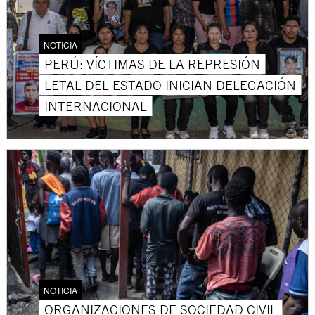
NOTICIA
PERÚ: VÍCTIMAS DE LA REPRESIÓN
LETAL DEL ESTADO INICIAN DELEGACIÓN
INTERNACIONAL
NOTICIA
ORGANIZACIONES DE SOCIEDAD CIVIL