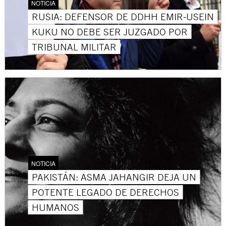
NOTICIA
RUSIA: DEFENSOR DE DDHH EMIR-USEIN
KUKU NO DEBE SER JUZGADO POR
TRIBUNAL MILITAR
NOTICIA
PAKISTÁN: ASMA JAHANGIR DEJA UN
POTENTE LEGADO DE DERECHOS
HUMANOS