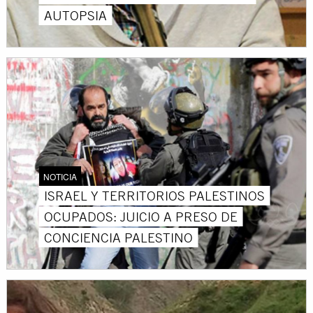
AUTOPSIA
NOTICIA
ISRAEL Y TERRITORIOS PALESTINOS
OCUPADOS: JUICIO A PRESO DE
CONCIENCIA PALESTINO