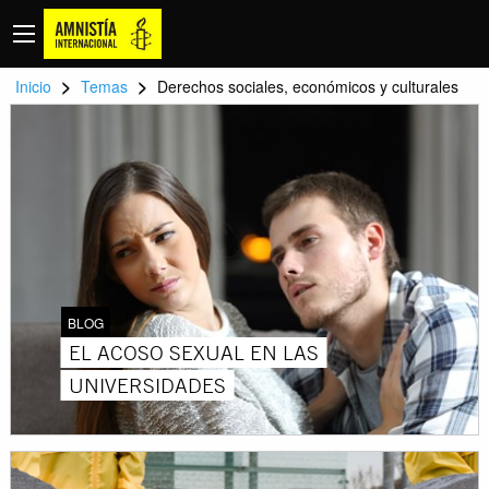
>
>
Inicio
Temas
Derechos sociales, económicos y culturales
BLOG
EL ACOSO SEXUAL EN LAS
UNIVERSIDADES