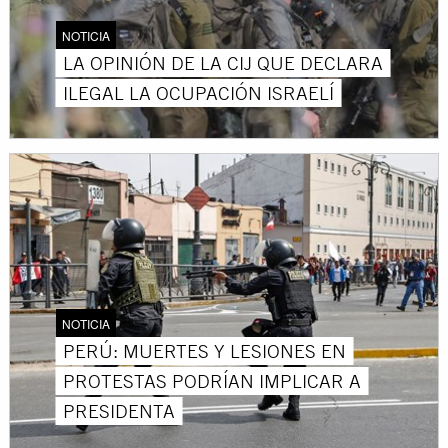
NOTICIA
LA OPINIÓN DE LA CIJ QUE DECLARA
ILEGAL LA OCUPACIÓN ISRAELÍ
NOTICIA
PERÚ: MUERTES Y LESIONES EN
PROTESTAS PODRÍAN IMPLICAR A
PRESIDENTA