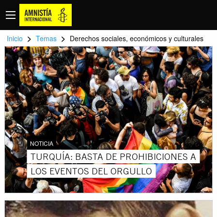
>
>
Inicio
Temas
Derechos sociales, económicos y culturales
NOTICIA
TURQUÍA: BASTA DE PROHIBICIONES A
LOS EVENTOS DEL ORGULLO