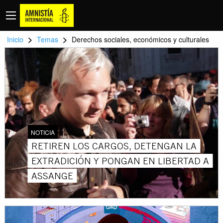
>
>
Inicio
Temas
Derechos sociales, económicos y culturales
NOTICIA
RETIREN LOS CARGOS, DETENGAN LA
EXTRADICIÓN Y PONGAN EN LIBERTAD A
ASSANGE