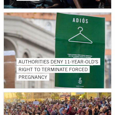
AUTHORITIES DENY 11-YEAR-OLD’S
RIGHT TO TERMINATE FORCED
PREGNANCY