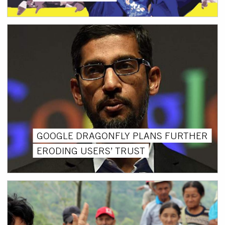
GOOGLE DRAGONFLY PLANS FURTHER
ERODING USERS’ TRUST