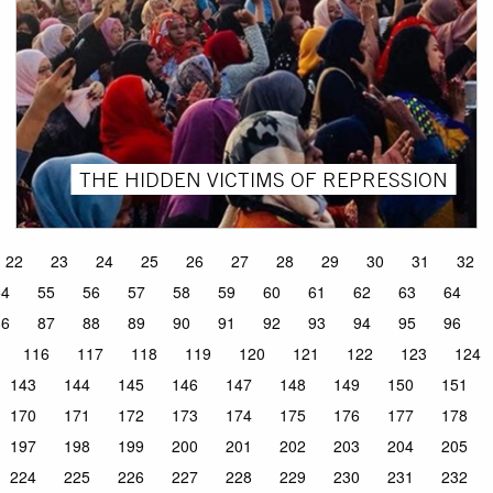
THE HIDDEN VICTIMS OF REPRESSION
22
23
24
25
26
27
28
29
30
31
32
54
55
56
57
58
59
60
61
62
63
64
86
87
88
89
90
91
92
93
94
95
96
116
117
118
119
120
121
122
123
124
143
144
145
146
147
148
149
150
151
170
171
172
173
174
175
176
177
178
197
198
199
200
201
202
203
204
205
224
225
226
227
228
229
230
231
232