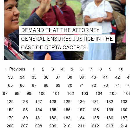
DEMAND THAT THE ATTORNEY
GENERAL ENSURES JUSTICE IN THE
CASE OF BERTA CÁCERES
Previous
1
2
3
4
5
6
7
8
9
10
33
34
35
36
37
38
39
40
41
42
4
65
66
67
68
69
70
71
72
73
74
7
97
98
99
100
101
102
103
104
105
10
125
126
127
128
129
130
131
132
133
152
153
154
155
156
157
158
159
160
179
180
181
182
183
184
185
186
187
206
207
208
209
210
211
212
213
214