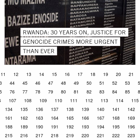
RWANDA: 30 YEARS ON, JUSTICE FOR
GENOCIDE CRIMES MORE URGENT
THAN EVER
11
12
13
14
15
16
17
18
19
20
21
3
44
45
46
47
48
49
50
51
52
53
5
76
77
78
79
80
81
82
83
84
85
6
107
108
109
110
111
112
113
114
115
134
135
136
137
138
139
140
141
142
161
162
163
164
165
166
167
168
169
188
189
190
191
192
193
194
195
196
215
216
217
218
219
220
221
222
223