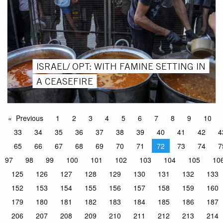
ISRAEL/ OPT: WITH FAMINE SETTING IN
A CEASEFIRE
Previous
1
2
3
4
5
6
7
8
9
10
33
34
35
36
37
38
39
40
41
42
4
65
66
67
68
69
70
71
72
73
74
7
97
98
99
100
101
102
103
104
105
10
125
126
127
128
129
130
131
132
133
152
153
154
155
156
157
158
159
160
179
180
181
182
183
184
185
186
187
206
207
208
209
210
211
212
213
214