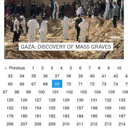
GAZA: DISCOVERY OF MASS GRAVES
Previous
1
2
3
4
5
6
7
8
9
10
33
34
35
36
37
38
39
40
41
42
4
65
66
67
68
69
70
71
72
73
74
7
97
98
99
100
101
102
103
104
105
10
125
126
127
128
129
130
131
132
133
152
153
154
155
156
157
158
159
160
179
180
181
182
183
184
185
186
187
206
207
208
209
210
211
212
213
214