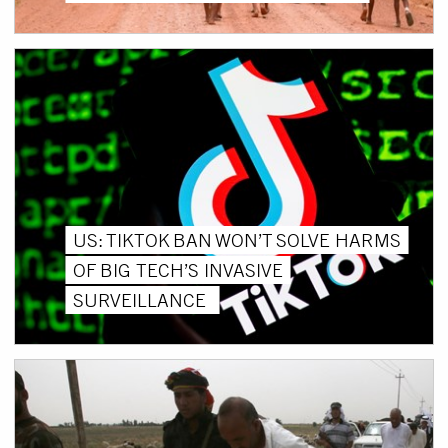
US: TIKTOK BAN WON’T SOLVE HARMS
OF BIG TECH’S INVASIVE
SURVEILLANCE